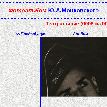
Фотоальбом
Ю.А.Монковского
Театральные (0008 из 0
<< Предыдущая
Альбом